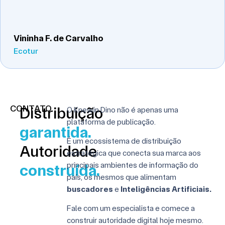
Vininha F. de Carvalho
Ecotur
CONTATO
Distribuição
O Knewin Dino não é apenas uma
plataforma de publicação.
garantida.
É um ecossistema de distribuição
Autoridade
estratégica que conecta sua marca aos
principais ambientes de informação do
construída.
país, os mesmos que alimentam
buscadores
e
Inteligências Artificiais.
Fale com um especialista e comece a
construir autoridade digital hoje mesmo.