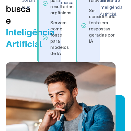
portais
alimenta a
para
relevantes
marca:
busca
resultados
que:
Inteligência
Ser
orgânicos
Artificial.
considerada
e
Servem
fonte em
como
respostas
Inteligência
fonte
geradas por
para
IA
Artificial
modelos
de IA