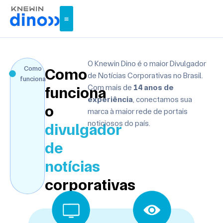
O Knewin Dino é o maior Divulgador
Como
Como
de Notícias Corporativas no Brasil.
funciona
Com mais
de
14 anos de
funciona
experiência
, conectamos sua
o
marca à maior rede de portais
noticiosos do país.
divulgador
de
notícias
corporativas